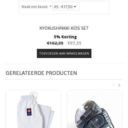
Maak e
Maak een keuze:
*
KYOKUSHINKAI KIDS SET
5% Korting
€102,35
€97,35
TOEVOEGEN AAN WINKELWAGEN
GERELATEERDE PRODUCTEN