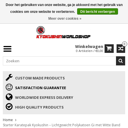
Door het gebruiken van onze website, ga je akkoord met het gebruik van
ISAMU SUMMER DEALS
• 10% Korting + cadeau vanaf €169 →
cookies om onze website te verbeteren.
Dit bericht verbergen
Meer over cookies »
0
Winkelwagen
0 Artikelen / €0,00
CUSTOM MADE PRODUCTS
SATISFACTION GUARANTEE
WORLDWIDE EXPRESS DELIVERY
HIGH QUALITY PRODUCTS
Home
Starter Karatepak Kyokushin – Lichtgewicht Polykatoen Gi met Witte Band