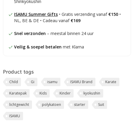
Shinkyokushin
ISAMU Summer Gifts
• Gratis verzending vanaf
€150
•
NL, BE & DE • Cadeau vanaf
€169
Snel verzonden
– meestal binnen 24 uur
Veilig & soepel betalen
met Klarna
Product tags
Child
Gi
isamu
ISAMU Brand
Karate
Karatepak
Kids
Kinder
kyokushin
lichtgewicht
polykatoen
starter
Suit
ISAMU