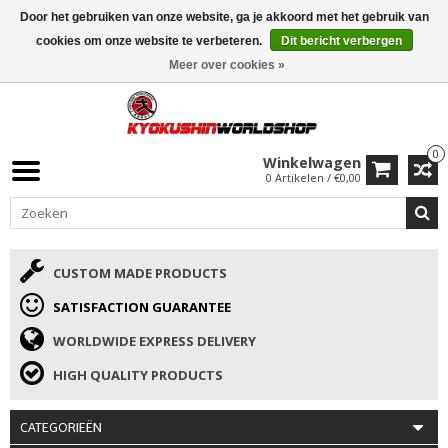
Door het gebruiken van onze website, ga je akkoord met het gebruik van
ISAMU SUMMER DEALS
• 10% Korting + cadeau vanaf €169 →
cookies om onze website te verbeteren.
Dit bericht verbergen
Meer over cookies »
0
Winkelwagen
0 Artikelen / €0,00
CUSTOM MADE PRODUCTS
SATISFACTION GUARANTEE
WORLDWIDE EXPRESS DELIVERY
HIGH QUALITY PRODUCTS
CATEGORIEËN