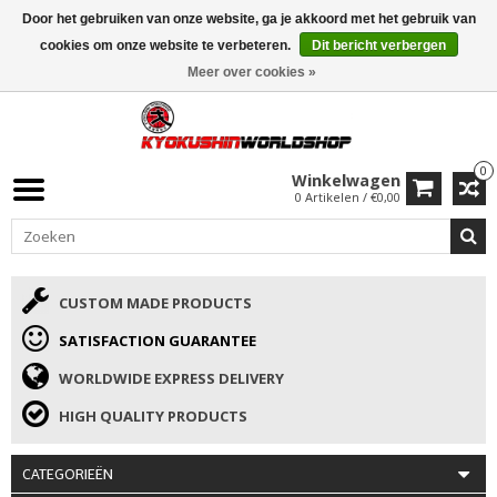
Door het gebruiken van onze website, ga je akkoord met het gebruik van
ISAMU SUMMER DEALS
• 10% Korting + cadeau vanaf €169 →
cookies om onze website te verbeteren.
Dit bericht verbergen
Meer over cookies »
0
Winkelwagen
0 Artikelen / €0,00
CUSTOM MADE PRODUCTS
SATISFACTION GUARANTEE
WORLDWIDE EXPRESS DELIVERY
HIGH QUALITY PRODUCTS
CATEGORIEËN