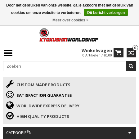
Door het gebruiken van onze website, ga je akkoord met het gebruik van
ISAMU SUMMER DEALS
• 10% Korting + cadeau vanaf €169 →
cookies om onze website te verbeteren.
Dit bericht verbergen
Meer over cookies »
0
Winkelwagen
0 Artikelen / €0,00
CUSTOM MADE PRODUCTS
SATISFACTION GUARANTEE
WORLDWIDE EXPRESS DELIVERY
HIGH QUALITY PRODUCTS
CATEGORIEËN