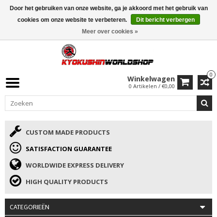
Door het gebruiken van onze website, ga je akkoord met het gebruik van
ISAMU SUMMER DEALS
• 10% Korting + cadeau vanaf €169 →
cookies om onze website te verbeteren.
Dit bericht verbergen
Meer over cookies »
0
Winkelwagen
0 Artikelen / €0,00
CUSTOM MADE PRODUCTS
SATISFACTION GUARANTEE
WORLDWIDE EXPRESS DELIVERY
HIGH QUALITY PRODUCTS
CATEGORIEËN