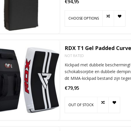
€94,95
CHOOSE OPTIONS
RDX T1 Gel Padded Curve
NOT RATED
Kickpad met dubbele bescherming! 
schokabsorptie en dubbele demping
dit MMA-kickpad bestand zijn tegen
Dit sla
€79,95
OUT OF STOCK