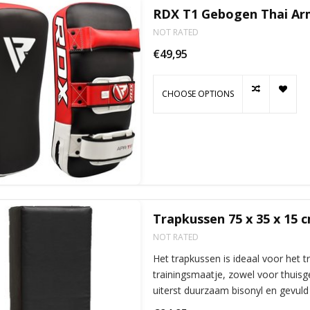
RDX T1 Gebogen Thai Ar
NOT RATED
€49,95
CHOOSE OPTIONS
Trapkussen 75 x 35 x 15 
NOT RATED
Het trapkussen is ideaal voor het 
trainingsmaatje, zowel voor thuisg
uiterst duurzaam bisonyl en gevul
een minimum. het Sp