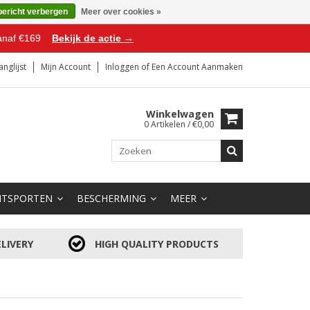
bericht verbergen
Meer over cookies »
anaf €169
Bekijk de actie →
anglijst
Mijn Account
Inloggen
of
Een Account Aanmaken
Winkelwagen
0 Artikelen / €0,00
HTSPORTEN
BESCHERMING
MEER
LIVERY
HIGH QUALITY PRODUCTS