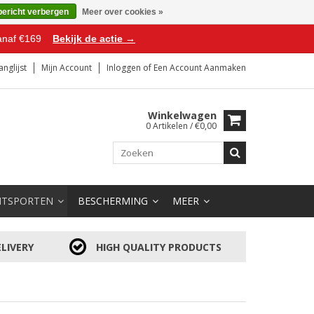
bericht verbergen
Meer over cookies »
anaf €169
Bekijk de actie →
anglijst
Mijn Account
Inloggen
of
Een Account Aanmaken
Winkelwagen
0 Artikelen / €0,00
HTSPORTEN
BESCHERMING
MEER
LIVERY
HIGH QUALITY PRODUCTS