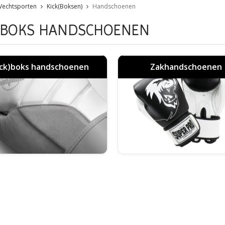
Vechtsporten
Kick(Boksen)
Handschoenen
KBOKS HANDSCHOENEN
ick)boks handschoenen
Zakhandschoenen