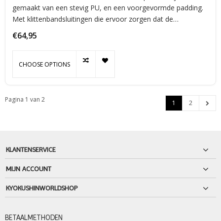
gemaakt van een stevig PU, en een voorgevormde padding.
Met klittenbandsluitingen die ervoor zorgen dat de
scheenbeschermers goed blijven zitten, samen met de
€64,95
elastiek bij de voet.
CHOOSE OPTIONS
Pagina 1 van 2
1
2
KLANTENSERVICE
MIJN ACCOUNT
KYOKUSHINWORLDSHOP
BETAALMETHODEN