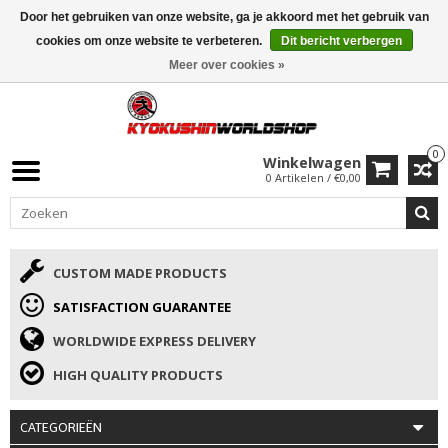
Door het gebruiken van onze website, ga je akkoord met het gebruik van
ISAMU SUMMER DEALS
• 10% Korting + cadeau vanaf €169 →
cookies om onze website te verbeteren.
Dit bericht verbergen
Meer over cookies »
0
Winkelwagen
0 Artikelen / €0,00
CUSTOM MADE PRODUCTS
SATISFACTION GUARANTEE
WORLDWIDE EXPRESS DELIVERY
HIGH QUALITY PRODUCTS
CATEGORIEËN