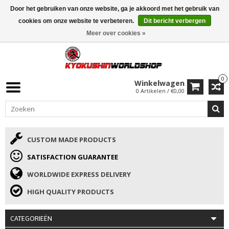
Door het gebruiken van onze website, ga je akkoord met het gebruik van
ISAMU SUMMER DEALS
• 10% Korting + cadeau vanaf €169 →
cookies om onze website te verbeteren.
Dit bericht verbergen
Meer over cookies »
0
Winkelwagen
0 Artikelen / €0,00
CUSTOM MADE PRODUCTS
SATISFACTION GUARANTEE
WORLDWIDE EXPRESS DELIVERY
HIGH QUALITY PRODUCTS
CATEGORIEËN