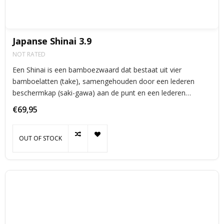
Japanse Shinai 3.9
NOT RATED
Een Shinai is een bamboezwaard dat bestaat uit vier
bamboelatten (take), samengehouden door een lederen
beschermkap (saki-gawa) aan de punt en een lederen
handgreep (tsuka-gawa) aan het andere uiteinde.
€69,95
OUT OF STOCK