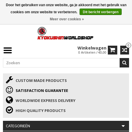
Door het gebruiken van onze website, ga je akkoord met het gebruik van
ISAMU SUMMER DEALS
• 10% Korting + cadeau vanaf €169 →
cookies om onze website te verbeteren.
Dit bericht verbergen
Meer over cookies »
0
Winkelwagen
0 Artikelen / €0,00
CUSTOM MADE PRODUCTS
SATISFACTION GUARANTEE
WORLDWIDE EXPRESS DELIVERY
HIGH QUALITY PRODUCTS
CATEGORIEËN