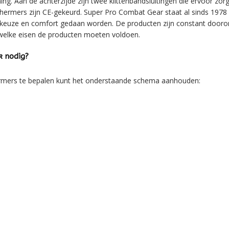
ing. Aan de achterzijde zijn twee klittenbandsluitingen die ervoor zo
chermers zijn CE-gekeurd. Super Pro Combat Gear staat al sinds 197
l keuze en comfort gedaan worden. De producten zijn constant dooro
welke eisen de producten moeten voldoen.
k nodig?
rmers te bepalen kunt het onderstaande schema aanhouden: