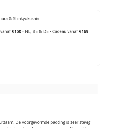
hara & Shinkyokushin
 vanaf
€150
• NL, BE & DE • Cadeau vanaf
€169
urzaam. De voorgevormde padding is zeer stevig