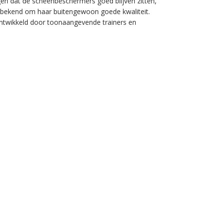
rgen dat de scheenbeschermers goed blijven zitten,
8 bekend om haar buitengewoon goede kwaliteit.
ntwikkeld door toonaangevende trainers en