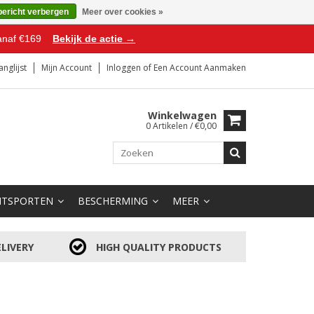
bericht verbergen
Meer over cookies »
anaf €169
Bekijk de actie →
anglijst
Mijn Account
Inloggen
of
Een Account Aanmaken
Winkelwagen
0 Artikelen / €0,00
HTSPORTEN
BESCHERMING
MEER
LIVERY
HIGH QUALITY PRODUCTS