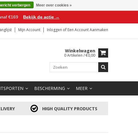
bericht verbergen
Meer over cookies »
anaf €169
Bekijk de actie →
anglijst
Mijn Account
Inloggen
of
Een Account Aanmaken
Winkelwagen
0 Artikelen / €0,00
HTSPORTEN
BESCHERMING
MEER
LIVERY
HIGH QUALITY PRODUCTS