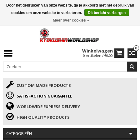
Door het gebruiken van onze website, ga je akkoord met het gebruik van
ISAMU SUMMER DEALS
• 10% Korting + cadeau vanaf €169 →
cookies om onze website te verbeteren.
Dit bericht verbergen
Meer over cookies »
0
Winkelwagen
0 Artikelen / €0,00
CUSTOM MADE PRODUCTS
SATISFACTION GUARANTEE
WORLDWIDE EXPRESS DELIVERY
HIGH QUALITY PRODUCTS
CATEGORIEËN