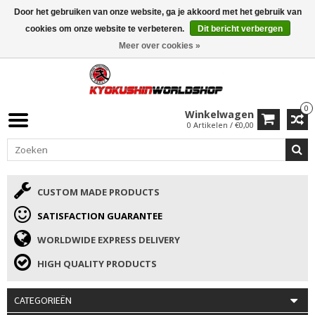
Door het gebruiken van onze website, ga je akkoord met het gebruik van
ISAMU SUMMER DEALS
• 10% Korting + cadeau vanaf €169 →
cookies om onze website te verbeteren.
Dit bericht verbergen
Meer over cookies »
0
Winkelwagen
0 Artikelen / €0,00
CUSTOM MADE PRODUCTS
SATISFACTION GUARANTEE
WORLDWIDE EXPRESS DELIVERY
HIGH QUALITY PRODUCTS
CATEGORIEËN