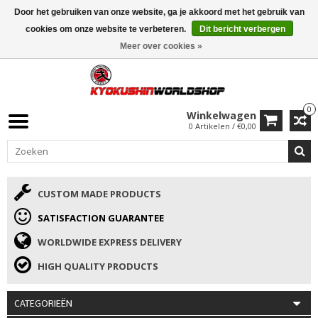
Door het gebruiken van onze website, ga je akkoord met het gebruik van
ISAMU SUMMER DEALS
• 10% Korting + cadeau vanaf €169 →
cookies om onze website te verbeteren.
Dit bericht verbergen
Meer over cookies »
0
Winkelwagen
0 Artikelen / €0,00
CUSTOM MADE PRODUCTS
SATISFACTION GUARANTEE
WORLDWIDE EXPRESS DELIVERY
HIGH QUALITY PRODUCTS
CATEGORIEËN