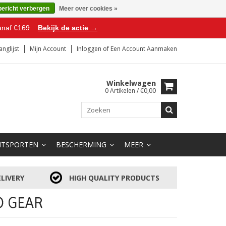
bericht verbergen
Meer over cookies »
anaf €169
Bekijk de actie →
anglijst
Mijn Account
Inloggen
of
Een Account Aanmaken
Winkelwagen
0 Artikelen / €0,00
HTSPORTEN
BESCHERMING
MEER
LIVERY
HIGH QUALITY PRODUCTS
O GEAR