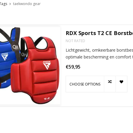
Tags
taekwondo gear
RDX Sports T2 CE Borst
NOT RATED
Lichtgewicht, omkeerbare borstbes
optimale bescherming en comfort t
€59,95
CHOOSE OPTIONS