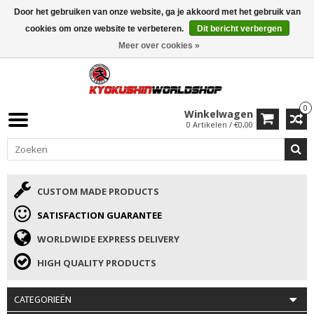
Door het gebruiken van onze website, ga je akkoord met het gebruik van
ISAMU SUMMER DEALS
• 10% Korting + cadeau vanaf €169 →
cookies om onze website te verbeteren.
Dit bericht verbergen
Meer over cookies »
0
Winkelwagen
0 Artikelen / €0,00
CUSTOM MADE PRODUCTS
SATISFACTION GUARANTEE
WORLDWIDE EXPRESS DELIVERY
HIGH QUALITY PRODUCTS
CATEGORIEËN