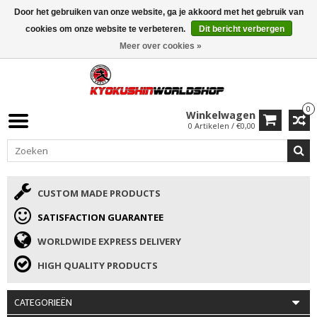
Door het gebruiken van onze website, ga je akkoord met het gebruik van
ISAMU SUMMER DEALS
• 10% Korting + cadeau vanaf €169 →
cookies om onze website te verbeteren.
Dit bericht verbergen
Meer over cookies »
0
Winkelwagen
0 Artikelen / €0,00
CUSTOM MADE PRODUCTS
SATISFACTION GUARANTEE
WORLDWIDE EXPRESS DELIVERY
HIGH QUALITY PRODUCTS
CATEGORIEËN