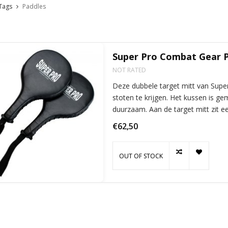
Tags
Paddles
Super Pro Combat Gear P
NOT RATED
Deze dubbele target mitt van Super
stoten te krijgen. Het kussen is ge
duurzaam. Aan de target mitt zit e
houden. De
€62,50
OUT OF STOCK