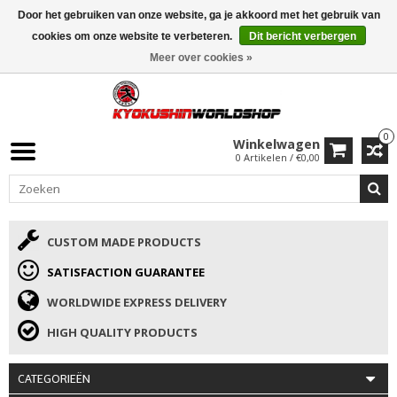
Door het gebruiken van onze website, ga je akkoord met het gebruik van
ISAMU SUMMER DEALS
• 10% Korting + cadeau vanaf €169 →
cookies om onze website te verbeteren.
Dit bericht verbergen
Meer over cookies »
0
Winkelwagen
0 Artikelen / €0,00
CUSTOM MADE PRODUCTS
SATISFACTION GUARANTEE
WORLDWIDE EXPRESS DELIVERY
HIGH QUALITY PRODUCTS
CATEGORIEËN