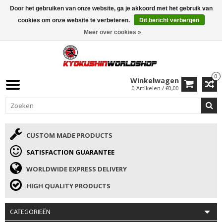
Door het gebruiken van onze website, ga je akkoord met het gebruik van
ISAMU SUMMER DEALS
• 10% Korting + cadeau vanaf €169 →
cookies om onze website te verbeteren.
Dit bericht verbergen
Meer over cookies »
0
Winkelwagen
0 Artikelen / €0,00
CUSTOM MADE PRODUCTS
SATISFACTION GUARANTEE
WORLDWIDE EXPRESS DELIVERY
HIGH QUALITY PRODUCTS
CATEGORIEËN