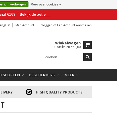
bericht verbergen
Meer over cookies »
anaf €169
Bekijk de actie →
anglijst
Mijn Account
Inloggen
of
Een Account Aanmaken
Winkelwagen
0 Artikelen / €0,00
HTSPORTEN
BESCHERMING
MEER
LIVERY
HIGH QUALITY PRODUCTS
HT