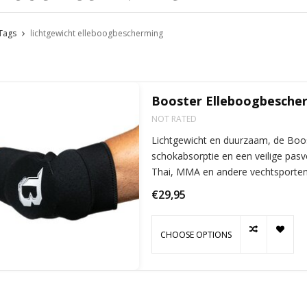
Tags
lichtgewicht elleboogbescherming
Booster Elleboogbesche
NOT RATED
Lichtgewicht en duurzaam, de Boo
schokabsorptie en een veilige pasv
Thai, MMA en andere vechtsporte
bewegingsbeperking.
€29,95
CHOOSE OPTIONS