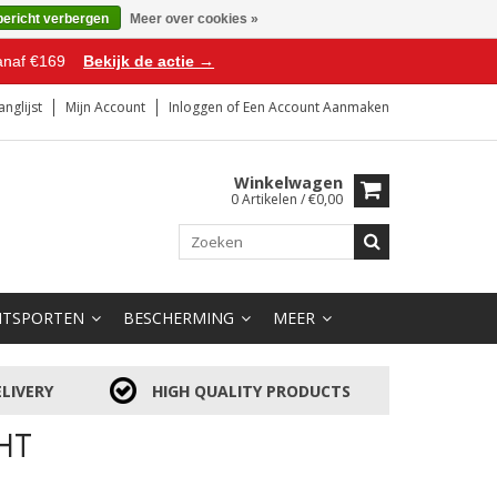
bericht verbergen
Meer over cookies »
anaf €169
Bekijk de actie →
anglijst
Mijn Account
Inloggen
of
Een Account Aanmaken
Winkelwagen
0 Artikelen / €0,00
HTSPORTEN
BESCHERMING
MEER
LIVERY
HIGH QUALITY PRODUCTS
HT