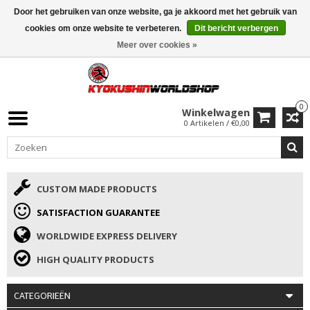
Door het gebruiken van onze website, ga je akkoord met het gebruik van
ISAMU SUMMER DEALS
• 10% Korting + cadeau vanaf €169 →
cookies om onze website te verbeteren.
Dit bericht verbergen
Meer over cookies »
0
Winkelwagen
0 Artikelen / €0,00
CUSTOM MADE PRODUCTS
SATISFACTION GUARANTEE
WORLDWIDE EXPRESS DELIVERY
HIGH QUALITY PRODUCTS
CATEGORIEËN