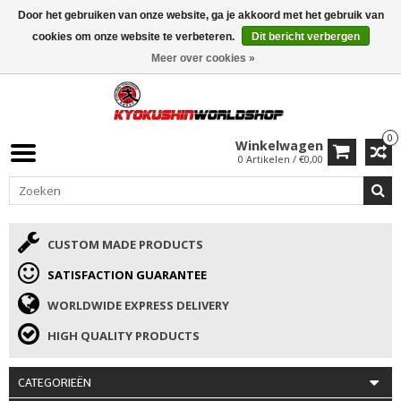
Door het gebruiken van onze website, ga je akkoord met het gebruik van
ISAMU SUMMER DEALS
• 10% Korting + cadeau vanaf €169 →
cookies om onze website te verbeteren.
Dit bericht verbergen
Meer over cookies »
0
Winkelwagen
0 Artikelen / €0,00
CUSTOM MADE PRODUCTS
SATISFACTION GUARANTEE
WORLDWIDE EXPRESS DELIVERY
HIGH QUALITY PRODUCTS
CATEGORIEËN