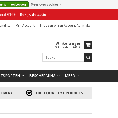
bericht verbergen
Meer over cookies »
anaf €169
Bekijk de actie →
anglijst
Mijn Account
Inloggen
of
Een Account Aanmaken
Winkelwagen
0 Artikelen / €0,00
HTSPORTEN
BESCHERMING
MEER
LIVERY
HIGH QUALITY PRODUCTS