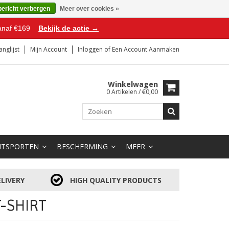
bericht verbergen
Meer over cookies »
anaf €169
Bekijk de actie →
anglijst
Mijn Account
Inloggen
of
Een Account Aanmaken
Winkelwagen
0 Artikelen / €0,00
HTSPORTEN
BESCHERMING
MEER
LIVERY
HIGH QUALITY PRODUCTS
-SHIRT