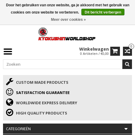
Door het gebruiken van onze website, ga je akkoord met het gebruik van
ISAMU SUMMER DEALS
• 10% Korting + cadeau vanaf €169 →
cookies om onze website te verbeteren.
Dit bericht verbergen
Meer over cookies »
0
Winkelwagen
0 Artikelen / €0,00
CUSTOM MADE PRODUCTS
SATISFACTION GUARANTEE
WORLDWIDE EXPRESS DELIVERY
HIGH QUALITY PRODUCTS
CATEGORIEËN