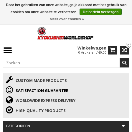
Door het gebruiken van onze website, ga je akkoord met het gebruik van
ISAMU SUMMER DEALS
• 10% Korting + cadeau vanaf €169 →
cookies om onze website te verbeteren.
Dit bericht verbergen
Meer over cookies »
0
Winkelwagen
0 Artikelen / €0,00
CUSTOM MADE PRODUCTS
SATISFACTION GUARANTEE
WORLDWIDE EXPRESS DELIVERY
HIGH QUALITY PRODUCTS
CATEGORIEËN