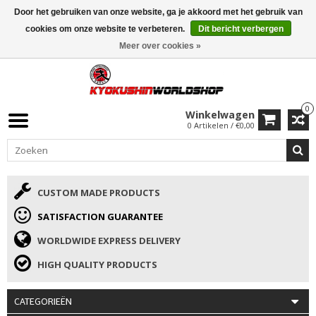
Door het gebruiken van onze website, ga je akkoord met het gebruik van
ISAMU SUMMER DEALS
• 10% Korting + cadeau vanaf €169 →
cookies om onze website te verbeteren.
Dit bericht verbergen
Meer over cookies »
0
Winkelwagen
0 Artikelen / €0,00
CUSTOM MADE PRODUCTS
SATISFACTION GUARANTEE
WORLDWIDE EXPRESS DELIVERY
HIGH QUALITY PRODUCTS
CATEGORIEËN