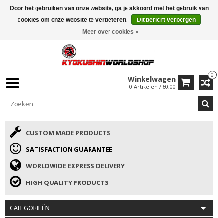
Door het gebruiken van onze website, ga je akkoord met het gebruik van
ISAMU SUMMER DEALS
• 10% Korting + cadeau vanaf €169 →
cookies om onze website te verbeteren.
Dit bericht verbergen
Meer over cookies »
0
Winkelwagen
0 Artikelen / €0,00
CUSTOM MADE PRODUCTS
SATISFACTION GUARANTEE
WORLDWIDE EXPRESS DELIVERY
HIGH QUALITY PRODUCTS
CATEGORIEËN