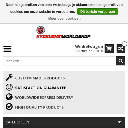
Door het gebruiken van onze website, ga je akkoord met het gebruik van
ISAMU SUMMER DEALS
• 10% Korting + cadeau vanaf €169 →
cookies om onze website te verbeteren.
Dit bericht verbergen
Meer over cookies »
0
Winkelwagen
0 Artikelen / €0,00
CUSTOM MADE PRODUCTS
SATISFACTION GUARANTEE
WORLDWIDE EXPRESS DELIVERY
HIGH QUALITY PRODUCTS
CATEGORIEËN