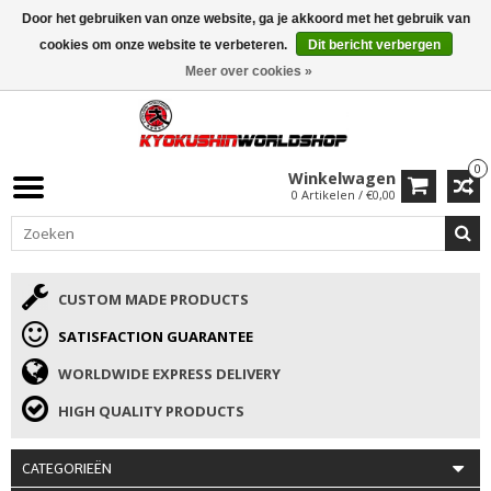
Door het gebruiken van onze website, ga je akkoord met het gebruik van
ISAMU SUMMER DEALS
• 10% Korting + cadeau vanaf €169 →
cookies om onze website te verbeteren.
Dit bericht verbergen
Meer over cookies »
0
Winkelwagen
0 Artikelen / €0,00
CUSTOM MADE PRODUCTS
SATISFACTION GUARANTEE
WORLDWIDE EXPRESS DELIVERY
HIGH QUALITY PRODUCTS
CATEGORIEËN