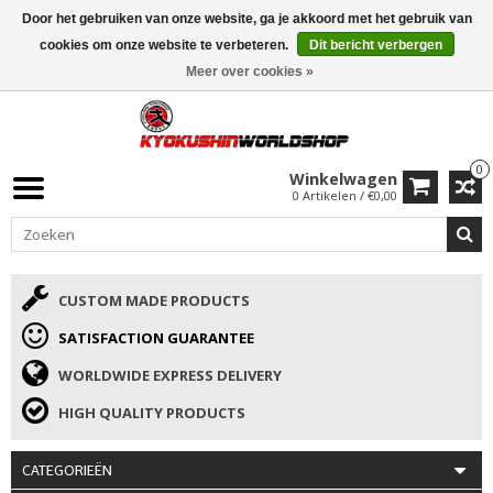
Door het gebruiken van onze website, ga je akkoord met het gebruik van
ISAMU SUMMER DEALS
• 10% Korting + cadeau vanaf €169 →
cookies om onze website te verbeteren.
Dit bericht verbergen
Meer over cookies »
0
Winkelwagen
0 Artikelen / €0,00
CUSTOM MADE PRODUCTS
SATISFACTION GUARANTEE
WORLDWIDE EXPRESS DELIVERY
HIGH QUALITY PRODUCTS
CATEGORIEËN