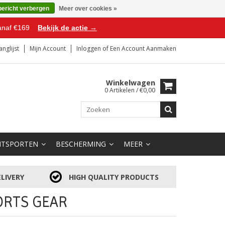
bericht verbergen
Meer over cookies »
anaf €169
Bekijk de actie →
anglijst
Mijn Account
Inloggen
of
Een Account Aanmaken
Winkelwagen
0 Artikelen / €0,00
HTSPORTEN
BESCHERMING
MEER
LIVERY
HIGH QUALITY PRODUCTS
ORTS GEAR