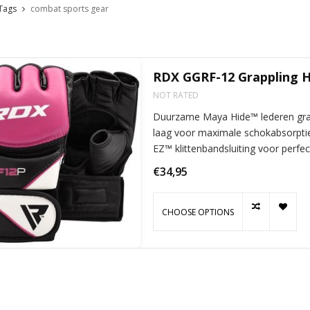
Tags
combat sports gear
RDX GGRF-12 Grappling 
NOT RATED
Duurzame Maya Hide™ lederen grap
laag voor maximale schokabsorptie
EZ™ klittenbandsluiting voor perfe
€34,95
CHOOSE OPTIONS