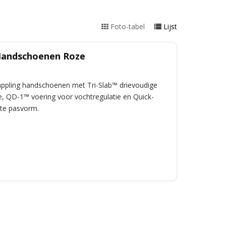
Foto-tabel
Lijst
Handschoenen Roze
pling handschoenen met Tri-Slab™ drievoudige
, QD-1™ voering voor vochtregulatie en Quick-
cte pasvorm.