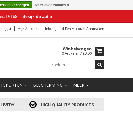
bericht verbergen
Meer over cookies »
anaf €169
Bekijk de actie →
anglijst
Mijn Account
Inloggen
of
Een Account Aanmaken
Winkelwagen
0 Artikelen / €0,00
HTSPORTEN
BESCHERMING
MEER
LIVERY
HIGH QUALITY PRODUCTS