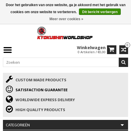
Door het gebruiken van onze website, ga je akkoord met het gebruik van
ISAMU SUMMER DEALS
• 10% Korting + cadeau vanaf €169 →
cookies om onze website te verbeteren.
Dit bericht verbergen
Meer over cookies »
0
Winkelwagen
0 Artikelen / €0,00
CUSTOM MADE PRODUCTS
SATISFACTION GUARANTEE
WORLDWIDE EXPRESS DELIVERY
HIGH QUALITY PRODUCTS
CATEGORIEËN