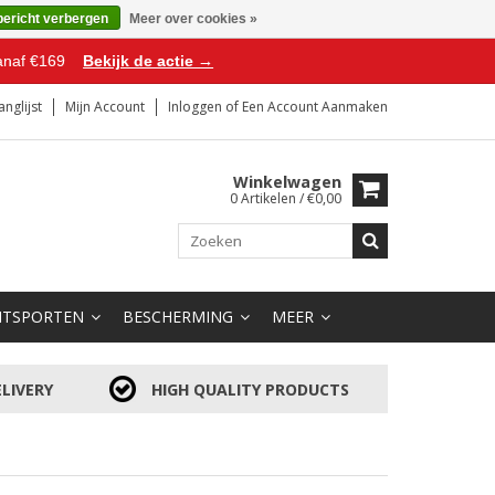
bericht verbergen
Meer over cookies »
anaf €169
Bekijk de actie →
anglijst
Mijn Account
Inloggen
of
Een Account Aanmaken
Winkelwagen
0 Artikelen / €0,00
HTSPORTEN
BESCHERMING
MEER
LIVERY
HIGH QUALITY PRODUCTS