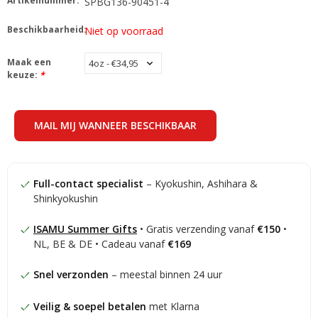
Artikelnummer:
SPBG136-90451-4
Beschikbaarheid:
Niet op voorraad
Maak een
keuze:
*
MAIL MIJ WANNEER BESCHIKBAAR
Full-contact specialist
– Kyokushin, Ashihara &
Shinkyokushin
ISAMU Summer Gifts
• Gratis verzending vanaf
€150
•
NL, BE & DE • Cadeau vanaf
€169
Snel verzonden
– meestal binnen 24 uur
Veilig & soepel betalen
met Klarna