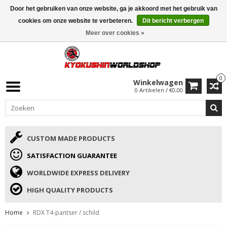
Door het gebruiken van onze website, ga je akkoord met het gebruik van
ISAMU SUMMER DEALS
• 10% Korting + cadeau vanaf €169 →
cookies om onze website te verbeteren.
Dit bericht verbergen
Meer over cookies »
0
Winkelwagen
0 Artikelen / €0,00
CUSTOM MADE PRODUCTS
SATISFACTION GUARANTEE
WORLDWIDE EXPRESS DELIVERY
HIGH QUALITY PRODUCTS
Home
RDX T4-pantser / schild