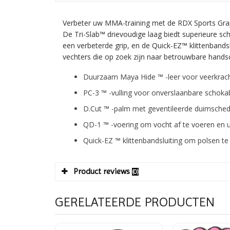
Verbeter uw MMA-training met de RDX Sports Gra
De Tri-Slab™ drievoudige laag biedt superieure s
een verbeterde grip, en de Quick-EZ™ klittenband
vechters die op zoek zijn naar betrouwbare hands
Duurzaam Maya Hide ™ -leer voor veerkrac
PC-3 ™ -vulling voor onverslaanbare schoka
D.Cut ™ -palm met geventileerde duimsched
QD-1 ™ -voering om vocht af te voeren en
Quick-EZ ™ klittenbandsluiting om polsen 
Product reviews
(0)
GERELATEERDE PRODUCTEN