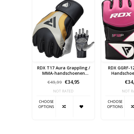
RDX T17 Aura Grappling /
RDX GGRF-12
MMA-handschoenen
Handschoe
SALE!!
€34,95
€34
€49,99
NOT RATED
NOT R
CHOOSE
CHOOSE
OPTIONS
OPTIONS