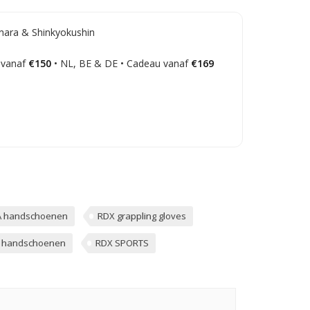
hara & Shinkyokushin
 vanaf
€150
• NL, BE & DE • Cadeau vanaf
€169
 handschoenen
RDX grappling gloves
t handschoenen
RDX SPORTS