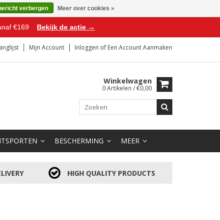
bericht verbergen
Meer over cookies »
anaf €169
Bekijk de actie →
anglijst
Mijn Account
Inloggen
of
Een Account Aanmaken
Winkelwagen
0 Artikelen / €0,00
HTSPORTEN
BESCHERMING
MEER
LIVERY
HIGH QUALITY PRODUCTS