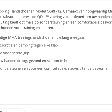
ppling Handschoenen Model GGRF-12. Gemaakt van hoogwaardig Maya
chokabsorptie, terwijl de QD-1™ voering vocht afvoert om uw handen
sluiting biedt optimale polsondersteuning en een comfortabele pasvor
choenen voor training en sparren.
htige MMA-trainingshandschoenen die lang meegaan
bsorptie en demping tegen elke klap
e voor betere grip
 uw handen droog, gezond en schoon te houden
te ondersteunen en voor een comfortabele, nauwsluitende pasvorm