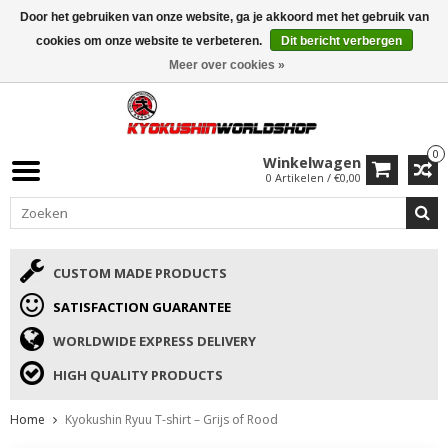
Door het gebruiken van onze website, ga je akkoord met het gebruik van
ISAMU SUMMER DEALS
• 10% Korting + cadeau vanaf €169 →
cookies om onze website te verbeteren.
Dit bericht verbergen
Meer over cookies »
0
Winkelwagen
0 Artikelen / €0,00
CUSTOM MADE PRODUCTS
SATISFACTION GUARANTEE
WORLDWIDE EXPRESS DELIVERY
HIGH QUALITY PRODUCTS
Home
Kyokushin Ryuu T-shirt – Grijs of Rood