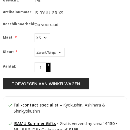
Gewicht:
150
Artikelnummer:
IS-RYUU-GR-XS
Beschikbaarheid:
Op voorraad
Maat:
*
Kleur:
*
+
Aantal:
-
TOEVOEGEN AAN WINKELWAGEN
Full-contact specialist
– Kyokushin, Ashihara &
Shinkyokushin
ISAMU Summer Gifts
• Gratis verzending vanaf
€150
•
NL, BE & DE • Cadeau vanaf
€169