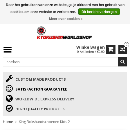
Door het gebruiken van onze website, ga je akkoord met het gebruik van
ISAMU SUMMER DEALS
• 10% Korting + cadeau vanaf €169 →
cookies om onze website te verbeteren.
Dit bericht verbergen
Meer over cookies »
0
Winkelwagen
0 Artikelen / €0,00
CUSTOM MADE PRODUCTS
SATISFACTION GUARANTEE
WORLDWIDE EXPRESS DELIVERY
HIGH QUALITY PRODUCTS
Home
King Bokshandschoenen Kids 2