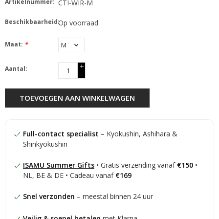
Artikelnummer:
CTI-WIR-M
Beschikbaarheid:
Op voorraad
Maat:
*
+
Aantal:
-
TOEVOEGEN AAN WINKELWAGEN
Full-contact specialist
– Kyokushin, Ashihara &
Shinkyokushin
ISAMU Summer Gifts
• Gratis verzending vanaf
€150
•
NL, BE & DE • Cadeau vanaf
€169
Snel verzonden
– meestal binnen 24 uur
Veilig & soepel betalen
met Klarna