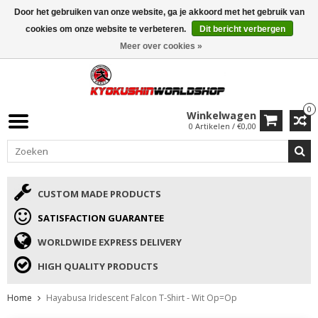
Door het gebruiken van onze website, ga je akkoord met het gebruik van
ISAMU SUMMER DEALS
• 10% Korting + cadeau vanaf €169 →
cookies om onze website te verbeteren.
Dit bericht verbergen
Meer over cookies »
0
Winkelwagen
0 Artikelen / €0,00
CUSTOM MADE PRODUCTS
SATISFACTION GUARANTEE
WORLDWIDE EXPRESS DELIVERY
HIGH QUALITY PRODUCTS
Home
Hayabusa Iridescent Falcon T-Shirt - Wit Op=Op