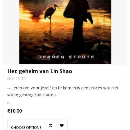
Het geheim van Lin Shao
NOT RATED
-- Leren om voor jezelf op te komen is een proces wat niet
vroeg genoeg kan starten. --
"Het geheim van Lin Shao" is een interactief verhaal wat gaat
€10,00
over een jongen die van alles meemaakt in het klooster waar
hij leeft en traint. Het verhaal is gesch
CHOOSE OPTIONS