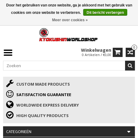
Door het gebruiken van onze website, ga je akkoord met het gebruik van
ISAMU SUMMER DEALS
• 10% Korting + cadeau vanaf €169 →
cookies om onze website te verbeteren.
Dit bericht verbergen
Meer over cookies »
0
Winkelwagen
0 Artikelen / €0,00
CUSTOM MADE PRODUCTS
SATISFACTION GUARANTEE
WORLDWIDE EXPRESS DELIVERY
HIGH QUALITY PRODUCTS
CATEGORIEËN