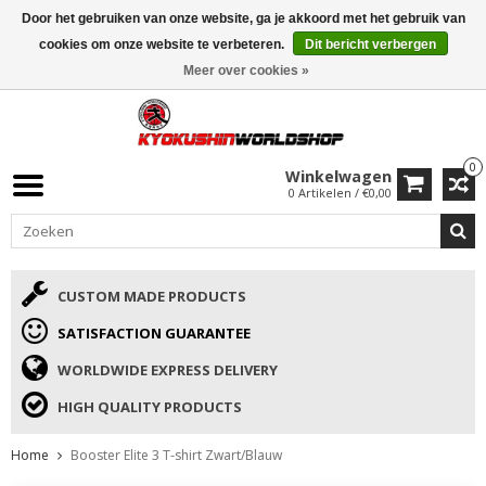
Door het gebruiken van onze website, ga je akkoord met het gebruik van
ISAMU SUMMER DEALS
• 10% Korting + cadeau vanaf €169 →
cookies om onze website te verbeteren.
Dit bericht verbergen
Meer over cookies »
0
Winkelwagen
0 Artikelen / €0,00
CUSTOM MADE PRODUCTS
SATISFACTION GUARANTEE
WORLDWIDE EXPRESS DELIVERY
HIGH QUALITY PRODUCTS
Home
Booster Elite 3 T-shirt Zwart/Blauw