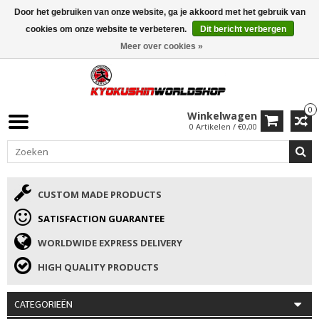
Door het gebruiken van onze website, ga je akkoord met het gebruik van
ISAMU SUMMER DEALS
• 10% Korting + cadeau vanaf €169 →
cookies om onze website te verbeteren.
Dit bericht verbergen
Meer over cookies »
0
Winkelwagen
0 Artikelen / €0,00
CUSTOM MADE PRODUCTS
SATISFACTION GUARANTEE
WORLDWIDE EXPRESS DELIVERY
HIGH QUALITY PRODUCTS
CATEGORIEËN