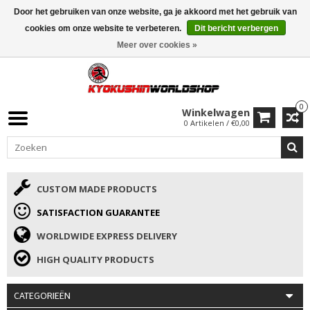
Door het gebruiken van onze website, ga je akkoord met het gebruik van
ISAMU SUMMER DEALS
• 10% Korting + cadeau vanaf €169 →
cookies om onze website te verbeteren.
Dit bericht verbergen
Meer over cookies »
0
Winkelwagen
0 Artikelen / €0,00
CUSTOM MADE PRODUCTS
SATISFACTION GUARANTEE
WORLDWIDE EXPRESS DELIVERY
HIGH QUALITY PRODUCTS
CATEGORIEËN